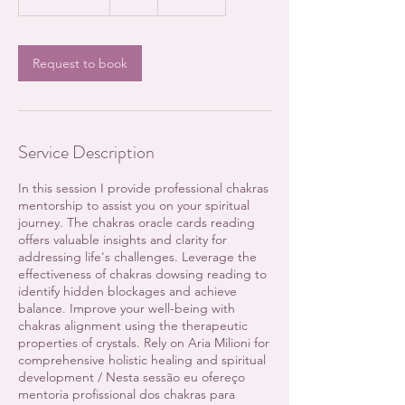
h
3
0
m
Request to book
i
n
Service Description
In this session I provide professional chakras
mentorship to assist you on your spiritual
journey. The chakras oracle cards reading
offers valuable insights and clarity for
addressing life's challenges. Leverage the
effectiveness of chakras dowsing reading to
identify hidden blockages and achieve
balance. Improve your well-being with
chakras alignment using the therapeutic
properties of crystals. Rely on Aria Milioni for
comprehensive holistic healing and spiritual
development / Nesta sessão eu ofereço
mentoria profissional dos chakras para