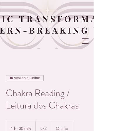
Available Online
Chakra Reading /
Leitura dos Chakras
72
euros
1 hr 30 min
1
€72
Online