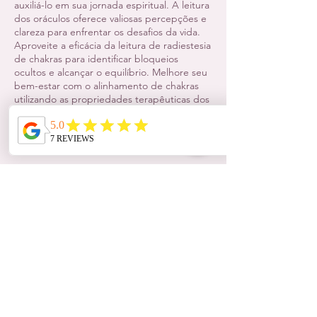
auxiliá-lo em sua jornada espiritual. A leitura
dos oráculos oferece valiosas percepções e
clareza para enfrentar os desafios da vida.
Aproveite a eficácia da leitura de radiestesia
de chakras para identificar bloqueios
ocultos e alcançar o equilíbrio. Melhore seu
bem-estar com o alinhamento de chakras
utilizando as propriedades terapêuticas dos
cristais. Confie na Aria Milioni para uma cura
holística abrangente e desenvolvimento
espiritual.
Contact Details
0838635414
milioni.ariadne@gmail.com
Birr, County Offaly, Ireland